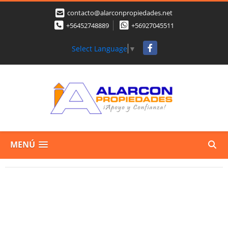
contacto@alarconpropiedades.net
+56452748889
+56927045511
Facebook
Select Language
▼
MENÚ