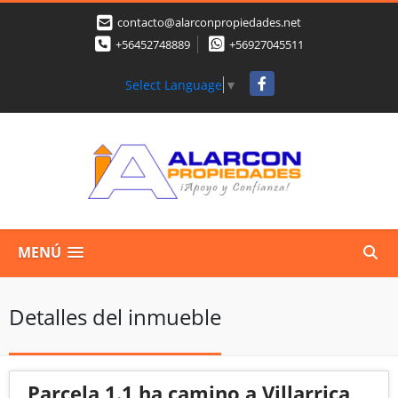
contacto@alarconpropiedades.net
+56452748889
+56927045511
Facebook
Select Language
▼
MENÚ
Detalles del inmueble
Parcela 1.1 ha camino a Villarrica