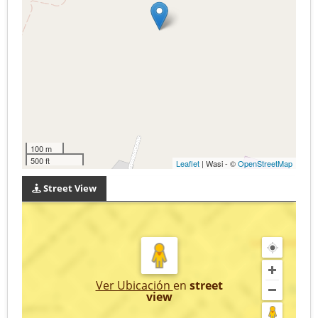
100 m
500 ft
Leaflet
| Wasi - ©
OpenStreetMap
Street View
Ver Ubicación
en
street
view