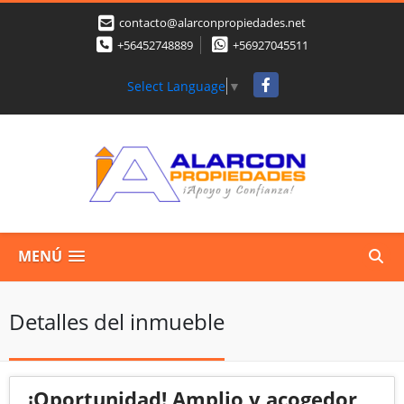
contacto@alarconpropiedades.net
+56452748889
+56927045511
Facebook
Select Language
▼
MENÚ
Detalles del inmueble
¡Oportunidad! Amplio y acogedor