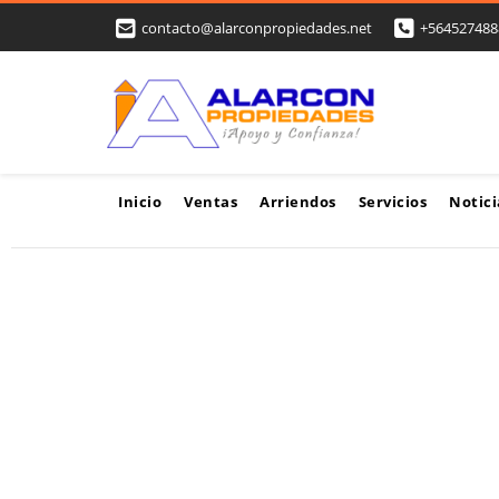
contacto@alarconpropiedades.net
+564527488
Inicio
Ventas
Arriendos
Servicios
Notici