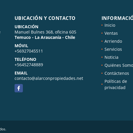
UBICACIÓN Y CONTACTO
INFORMACI
Inicio
UBICACIÓN
e
Manuel Bulnes 368, oficina 605
Ventas
Temuco - La Araucanía - Chile
Arriendo
MÓVIL
Servicios
+56927045511
Noticia
TELÉFONO
+56452748889
Quiénes Somo
EMAIL
Contáctenos
contacto@alarconpropiedades.net
Políticas de
Facebook
privacidad
dos.