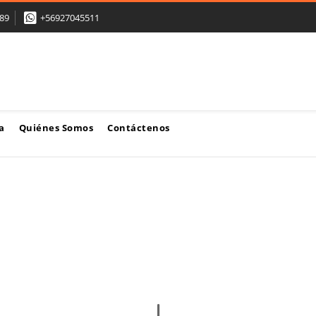
89
+56927045511
a
Quiénes Somos
Contáctenos