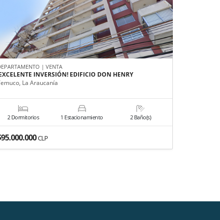
DEPARTAMENTO | VENTA
CASA | VEN
¡EXCELENTE INVERSIÓN! EDIFICIO DON HENRY
🏡 CASA 
INDEPEND
Temuco, La Araucanía
Temuco, La
2 Dormitorios
1 Estacionamiento
2 Baño(s)
3 Dormit
$95.000.000
$140.000
CLP